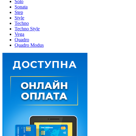
Solo
Sonata
Step
Style
Techno
Techno Style
Vega
Quadro
Quadro Modus