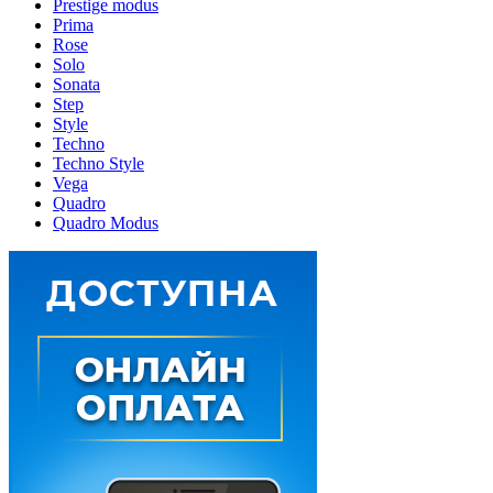
Prestige modus
Prima
Rose
Solo
Sonata
Step
Style
Techno
Techno Style
Vega
Quadro
Quadro Modus